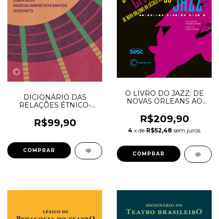
O LIVRO DO JAZZ: DE
DICIONÁRIO DAS
NOVAS ORLEANS AO
RELAÇÕES ÉTNICO-
SÉCULO XXI - Berendt,
RACIAIS
Joachim-Ernst; Huesman,
R$209,90
CONTEMPORÂNEAS -
R$99,90
Gunther
Flávia Rios, Marcio André
4
x de
R$52,48
sem juros
Dos Santos, Alex Ratts
(orgs.)