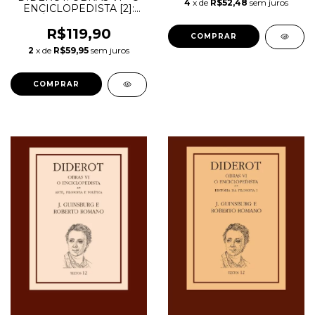
4
x de
R$52,48
sem juros
ENCICLOPEDISTA [2]:
HISTÓRIA DA FILOSOFIA
II
R$119,90
2
x de
R$59,95
sem juros