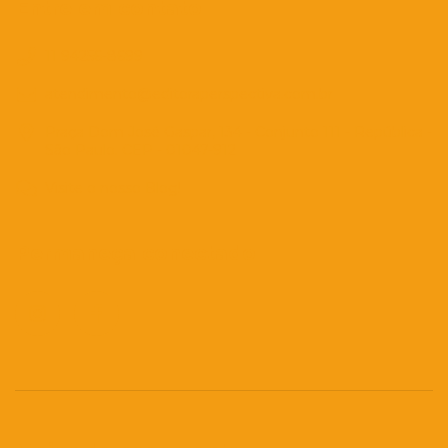
Entre em contato
11 94256-8699
atendimento@editoraperspectiva.com.br
Praça Dom José Gaspar, 134 - Conjunto 111 - República -
São Paulo. CEP - 01047-912
Visite o nosso Blog!
Permaneça conectado