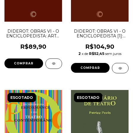
DIDEROT: OBRAS VI - O
DIDEROT: OBRAS VI - O
ENCICLOPEDISTA: ARTE,
ENCICLOPEDISTA [1]:
FILOSOFIA E POLÍTICA
HISTÓRIA DA FILOSOFIA
[3] - Guinsburg, J.;
I - Guinsburg, J.; Romano,
R$89,90
R$104,90
Romano, Roberto;
Roberto; Diderot, Denis
2
x de
R$52,45
sem juros
Diderot, Denis
ESGOTADO
ESGOTADO