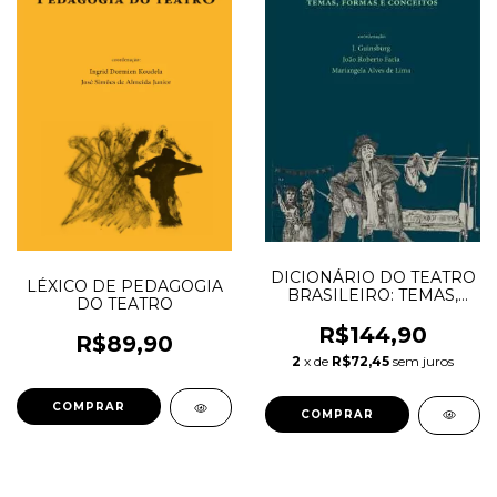
DICIONÁRIO DO TEATRO
LÉXICO DE PEDAGOGIA
BRASILEIRO: TEMAS,
DO TEATRO
FORMAS E CONCEITOS -
Guinsburg, J.; Faria, João
R$144,90
R$89,90
Roberto; Lima, Mariangela
2
x de
R$72,45
sem juros
Alves de