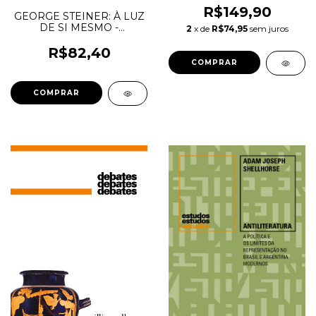
Teatro Ídiche - Jacó
R$149,90
GEORGE STEINER: À LUZ
Guinsburg
DE SI MESMO -
2
x de
R$74,95
sem juros
Jahanbegloo, Ramin
R$82,40