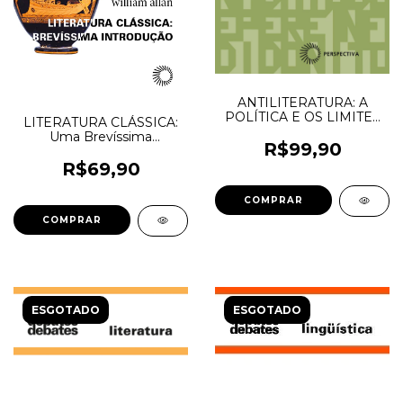
ANTILITERATURA: A
POLÍTICA E OS LIMITES
LITERATURA CLÁSSICA:
DA REPRESENTAÇÃO
Uma Brevíssima
NO BRASIL E
R$99,90
Introdução - William Allan
ARGENTINA MODERNOS
R$69,90
- Adam Joseph Shellhorse
ESGOTADO
ESGOTADO