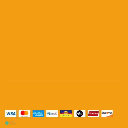
Praça Dom José Gaspar, 134 - Conjunto 111 - República -
São Paulo. CEP - 01047-912
Visite o nosso Blog!
Permaneça conectado
Meios de pagamento