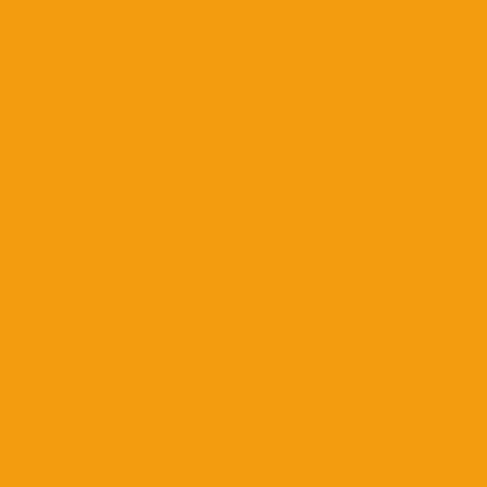
Envio de originais
Início
Livro Acessível
Livreiros
Sobre a editora
Política de Entrega dos Pedidos
Política de Trocas e Devoluções
Política de Privacidade
Entre em contato
11 94256-8699
atendimento@editoraperspectiva.com.br